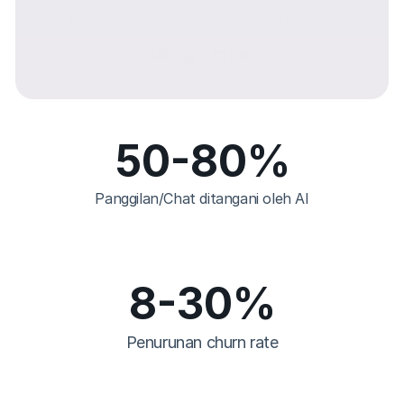
optimalkan efisiensi agen dengan AI Call Agent.
Hubungi Tim Kami
50
-80%
Panggilan/Chat ditangani oleh AI
8
-30%
Penurunan churn rate