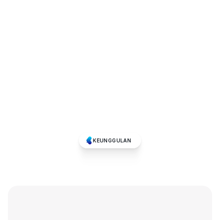
KEUNGGULAN 
Mengapa
Memilih
AI
Call
Agent?