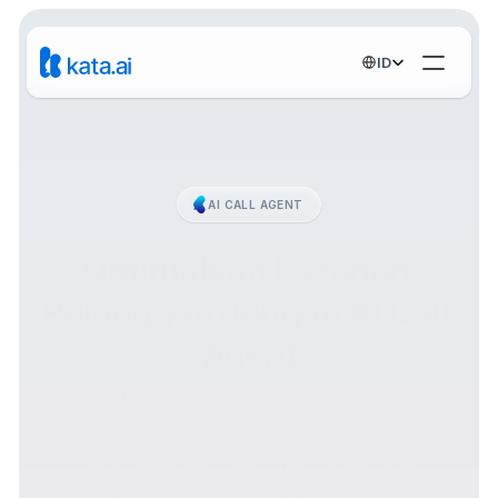
Select Language
ID
AI CALL AGENT
Optimalkan Layanan 
Pelanggan dengan AI Call 
Agent
Automasi panggilan pelanggan dengan teknologi AI 
canggih yang menghadirkan pengenalan suara, 
teks-ke-ucapan yang alami, dan respons cerdas 
secara real-time. Tingkatkan keterlibatan 
pelanggan, kurangi biaya operasional, dan 