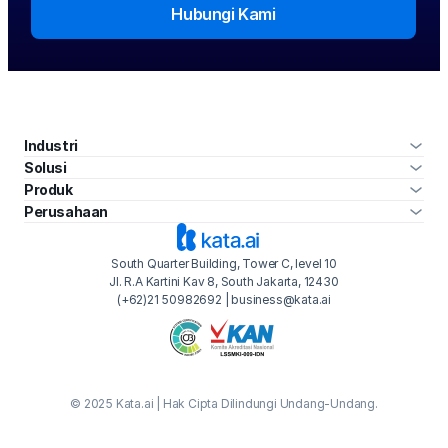
Hubungi Kami
Industri
Solusi
Produk
Perusahaan
South Quarter Building, Tower C, level 10
Jl. R.A Kartini Kav 8, South Jakarta, 12430
(+62)21 50982692 | business@kata.ai
© 2025 Kata.ai | Hak Cipta Dilindungi Undang-Undang.