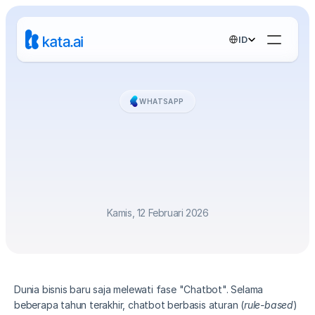
Select Language
ID
WHATSAPP
Goodbye
Chatbots,
Hello
Agentic
AI:
Evolusi
Otomatisasi
Enterprise
Kamis, 12 Februari 2026
Dunia bisnis baru saja melewati fase "Chatbot". Selama 
beberapa tahun terakhir, chatbot berbasis aturan (
rule-based
) 