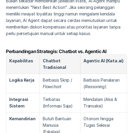
Bukan sekadar memberikan jawaban statis, AI Agent mampu 
menentukan "Next Best Action". Jika seorang pelanggan 
memiliki riwayat loyalitas tinggi namun mengalami kendala 
layanan, AI Agent dapat secara cerdas memutuskan untuk 
memberikan diskon kompensasi atau prioritas layanan tanpa 
perlu persetujuan manual untuk setiap kasus.
Perbandingan Strategis: Chatbot vs. Agentic AI
Kapabilitas
Chatbot 
Agentic AI (Kata.ai)
Tradisional
Logika Kerja
Berbasis Skrip / 
Berbasis Penalaran 
Flowchart
(
Reasoning
)
Integrasi 
Terbatas 
Mendalam (Aksi & 
Sistem
(Informasi Saja)
Transaksi)
Kemandirian
Butuh Bantuan 
Otonom hingga 
Manusia 
Tugas Selesai
(Eskalasi)