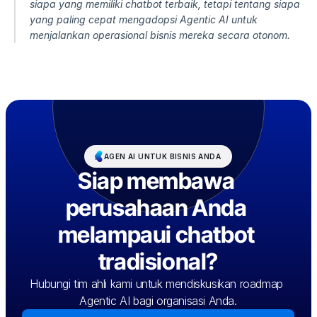
siapa yang memiliki chatbot terbaik, tetapi tentang siapa 
yang paling cepat mengadopsi Agentic AI untuk 
menjalankan operasional bisnis mereka secara otonom.
AGEN AI UNTUK BISNIS ANDA
Siap membawa 
perusahaan Anda 
melampaui chatbot 
tradisional?
Hubungi tim ahli kami untuk mendiskusikan roadmap 
Agentic AI bagi organisasi Anda.